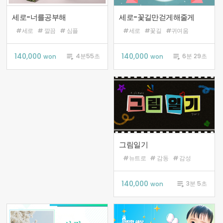
세로-꽃길만걷게해줄게
세로-너를공부해
#세로
#꽃길
#귀여움
#세로
# 깔끔
# 심플
140,000

140,000

6분 29초
4분55초
won
won
그림일기
#뉴트로
# 감동
# 감성
140,000

3분 5초
won