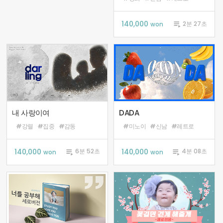
140,000

2분 27초
won
내 사랑이여
DADA
#강렬
#집중
#감동
#미노이
#신남
#레트로
140,000

140,000

6분 52초
4분 08초
won
won