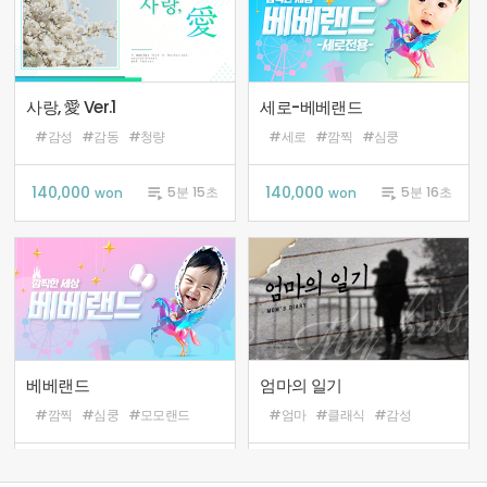
사랑, 愛 Ver.1
세로-베베랜드
#감성
#감동
#청량
#세로
#깜찍
#심쿵
140,000

140,000

5분 15초
5분 16초
won
won
베베랜드
엄마의 일기
#깜찍
#심쿵
#모모랜드
#엄마
#클래식
#감성
140,000

140,000

5분 16초
4분 44초
won
won