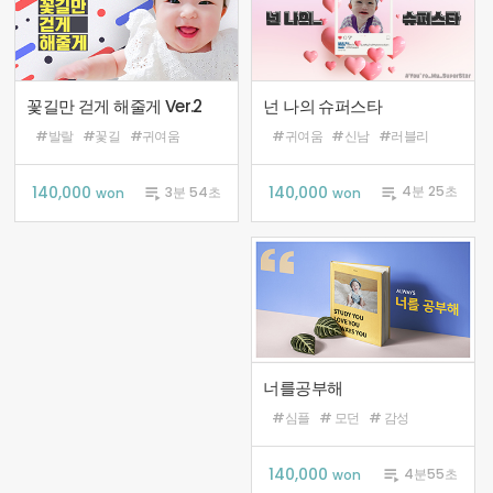
넌 나의 슈퍼스타
꽃길만 걷게 해줄게 Ver.2
#귀여움
#신남
#러블리
#발랄
#꽃길
#귀여움
140,000

140,000

4분 25초
3분 54초
won
won
너를공부해
#심플
# 모던
# 감성
140,000

4분55초
won