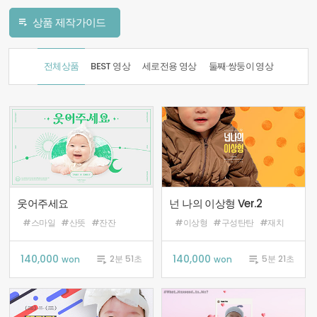
상품 제작가이드

전체상품
BEST 영상
세로전용 영상
둘째·쌍둥이 영상
웃어주세요
넌 나의 이상형 Ver.2
#스마일
#산뜻
#잔잔
#이상형
#구성탄탄
#재치
140,000

140,000

2분 51초
5분 21초
won
won