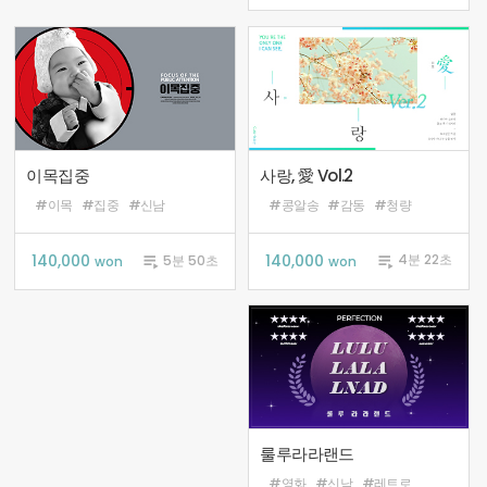
사랑, 愛 Vol.2
이목집중
#콩알송
#감동
#청량
#이목
#집중
#신남
140,000

140,000

4분 22초
5분 50초
won
won
룰루라라랜드
#영화
#신남
#레트로