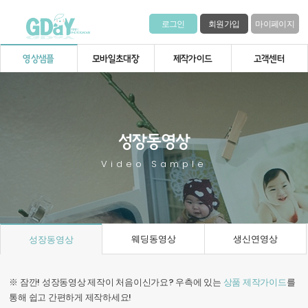
로그인
회원가입
마이페이지
영상샘플
모바일초대장
제작가이드
고객센터
성장동영상
Video Sample
웨딩동영상
생신연영상
성장동영상
※ 잠깐! 성장동영상 제작이 처음이신가요? 우측에 있는
상품 제작가이드
를
통해 쉽고 간편하게 제작하세요!