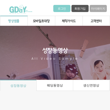
로그인
회원가입
마이페이지
영상샘플
모바일초대장
제작가이드
고객센터
성장동영상
All Video Sample
웨딩동영상
생신연영상
성장동영상