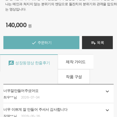
나는 메인과 쳐지지 않는 분위기의 엔딩으로 돌잔치의 분위기와 관객을 압도하
는 영상입니다.
140,000
원
주문하기
목록


제작 가이드

성장동영상 한줄후기
작품 구성
너무잘만들어주셨어요

최우** 님
2026-07-04
너무 이쁘게 잘 만들어 주셔서 감사합니다

장명** 님
2026-05-26