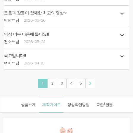
웃음과 감동이 함께한 최고의 영상✨

박혜** 님
2026-05-26
영상 너무 마음에 들어요!!

전소** 님
2026-05-22
최고입니다!!

여미** 님
2026-04-16

1
2
3
4
5
상품소개
제작가이드
영상확인방법
교환/환불