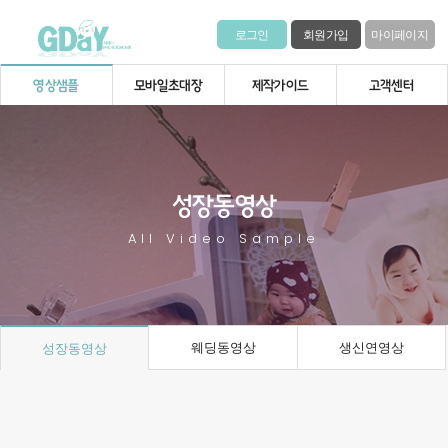
로그인
회원가입
마이페이지
영상샘플
모바일초대장
제작가이드
고객센터
성장동영상
All Video Sample
웨딩동영상
생신연영상
성장동영상