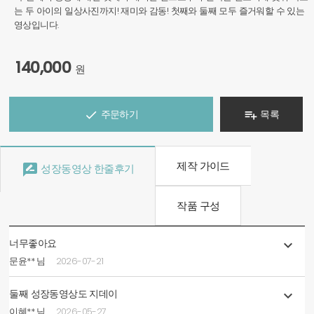
는 두 아이의 일상사진까지! 재미와 감동! 첫째와 둘째 모두 즐거워할 수 있는
영상입니다.
140,000
원
주문하기
목록


제작 가이드

성장동영상 한줄후기
작품 구성
너무좋아요

문윤** 님
2026-07-21
둘째 성장동영상도 지데이

이혜** 님
2026-05-27