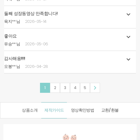
둘째 성장동영상 만족합니다!

육지** 님
2026-05-14
좋아요

유승** 님
2026-05-06
감사해용!!!!

오봉** 님
2026-04-28

1
2
3
4
5
상품소개
제작가이드
영상확인방법
교환/환불