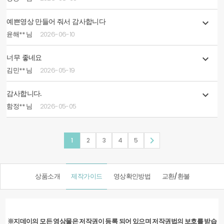
예쁜영상 만들어 줘서 감사합니다

윤해** 님
2026-06-10
너무 좋네요

김민** 님
2026-05-19
감사합니다.

함정** 님
2026-05-05

1
2
3
4
5
상품소개
제작가이드
영상확인방법
교환/환불
※지데이의 모든 영상물은 저작권이 등록 되어 있으며 저작권법의 보호를 받습