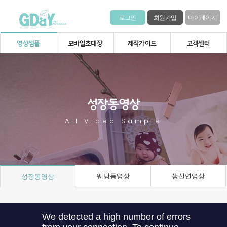
로그인
회원가입
마이페이지
영상샘플
모바일초대장
제작가이드
고객센터
성장동영상
All Video Sample
웨딩동영상
생신연영상
성장동영상