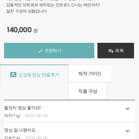
감동적인 인트로와 재치있는 인트로2, 신나는 메인까지!
알찬 구성의 상품입니다.
140,000
원
주문하기
목록


제작 가이드

성장동영상 한줄후기
작품 구성
돌잔치 영상 좋아요!

여지** 님
2026-08-06
영상 잘 나왔어요

강송** 님
2026-08-05